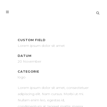
CUSTOM FIELD
Lorem ipsum dolor sit amet
DATUM
20 November
CATEGORIE
logo
Lorem ipsum dolor sit amet, consectetuer
adipiscing elit. Nam cursus. Morbi ut mi.
Nullam enim leo, egestas id,
condimentum at, laoreet mattis, massa.