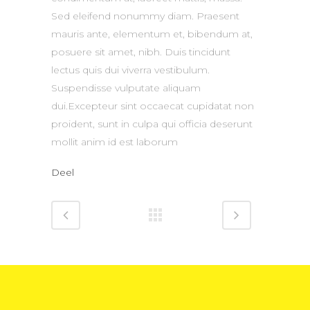
Sed eleifend nonummy diam. Praesent
mauris ante, elementum et, bibendum at,
posuere sit amet, nibh. Duis tincidunt
lectus quis dui viverra vestibulum.
Suspendisse vulputate aliquam
dui.Excepteur sint occaecat cupidatat non
proident, sunt in culpa qui officia deserunt
mollit anim id est laborum
Deel